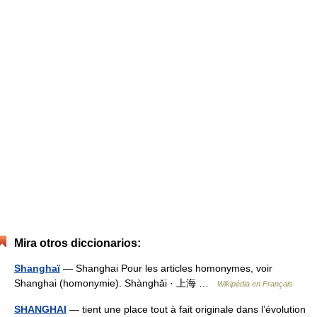
Mira otros diccionarios:
Shanghaï
— Shanghai Pour les articles homonymes, voir
Shanghai (homonymie). Shànghǎi · 上海 …
Wikipédia en Français
SHANGHAI
— tient une place tout à fait originale dans l’évolution