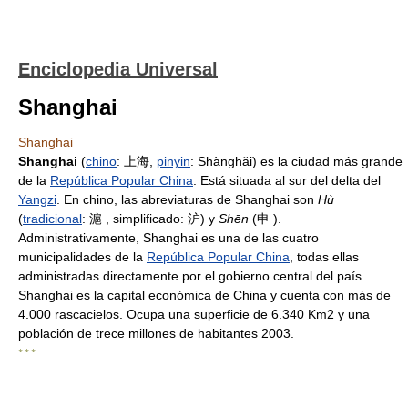
Enciclopedia Universal
Shanghai
Shanghai
Shanghai
(
chino
: 上海,
pinyin
: Shànghăi) es la ciudad más grande
de la
República Popular China
. Está situada al sur del delta del
Yangzi
. En chino, las abreviaturas de Shanghai son
Hù
(
tradicional
: 滬 , simplificado: 沪) y
Shēn
(申 ).
Administrativamente, Shanghai es una de las cuatro
municipalidades de la
República Popular China
, todas ellas
administradas directamente por el gobierno central del país.
Shanghai es la capital económica de China y cuenta con más de
4.000 rascacielos. Ocupa una superficie de 6.340 Km2 y una
población de trece millones de habitantes 2003.
* * *