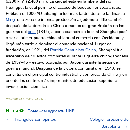
6.200 km
(2.400 mi
). La ciudad está en la ribera del río
Huangpu, lo cual permite el acceso de buques transoceánicos.
Poblada c. 1000 AD, Shanghai fue más tarde, durante la dinastía
Ming
, una zona de intensa producción algodonera. Ello cambió
después de la derrota de China a manos de gran Bretaña en las
guerras del
opio
(1842); a consecuencia de lo cual Shanghai pasó
a ser el primer puerto chino abierto al comercio con Occidente y
llegó más tarde a dominar el comercio nacional. Lugar de
fundación, en 1921, del
Partido Comunista Chino
, Shanghai fue
escenario de cruentos combates durante la guerra chino-japonesa
de 1937–45 y estuvo ocupada por Japón durante la segunda
guerra mundial. Después de la victoria comunista, en 1949, se
convirtió en el principal centro industrial y comercial de China y en
uno de los centros más importantes de educación superior e
investigación científica.
Enciclopedia Universal
.
2012
.
Игры ⚽
Поможем сделать НИР
Triángulos semejantes
Colegio Teresiano de
Barcelona