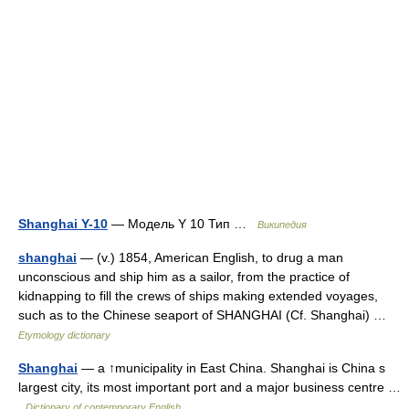
Shanghai Y-10
— Модель Y 10 Тип …
Википедия
shanghai
— (v.) 1854, American English, to drug a man
unconscious and ship him as a sailor, from the practice of
kidnapping to fill the crews of ships making extended voyages,
such as to the Chinese seaport of SHANGHAI (Cf. Shanghai) …
Etymology dictionary
Shanghai
— a ↑municipality in East China. Shanghai is China s
largest city, its most important port and a major business centre …
Dictionary of contemporary English