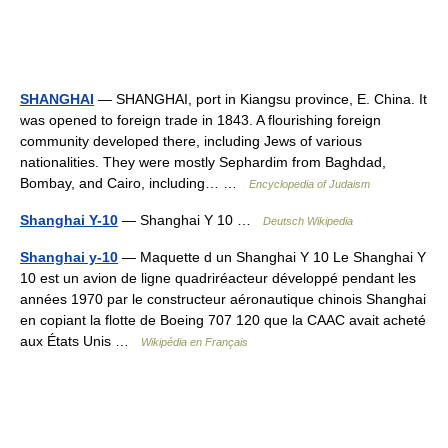
SHANGHAI
— SHANGHAI, port in Kiangsu province, E. China. It
was opened to foreign trade in 1843. A flourishing foreign
community developed there, including Jews of various
nationalities. They were mostly Sephardim from Baghdad,
Bombay, and Cairo, including… …
Encyclopedia of Judaism
Shanghai Y-10
— Shanghai Y 10 …
Deutsch Wikipedia
Shanghai y-10
— Maquette d un Shanghai Y 10 Le Shanghai Y
10 est un avion de ligne quadriréacteur développé pendant les
années 1970 par le constructeur aéronautique chinois Shanghai
en copiant la flotte de Boeing 707 120 que la CAAC avait acheté
aux États Unis …
Wikipédia en Français