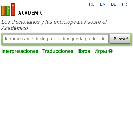
RU
EN
DE
FR
es-academic.com
Los diccionarios y las enciclopedias sobre el
Académico
¡Buscar!
interpretaciones
Traducciones
libros
Игры ⚽